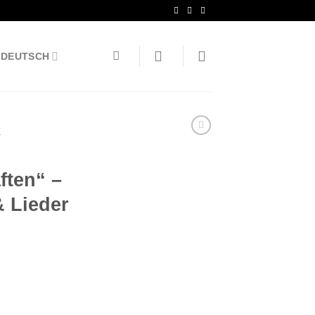
DEUTSCH
K
ften“ –
 Lieder
n