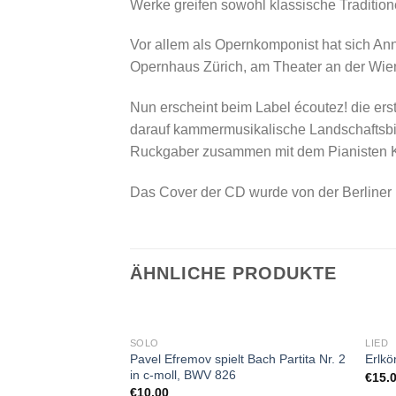
Werke greifen sowohl klassische Tradition
Vor allem als Opernkomponist hat sich A
Opernhaus Zürich, am Theater an der Wie
Nun erscheint beim Label écoutez! die erst
darauf kammermusikalische Landschaftsbild
Ruckgaber zusammen mit dem Pianisten Kla
Das Cover der CD wurde von der Berliner K
ÄHNLICHE PRODUKTE
SOLO
LIED
Pavel Efremov spielt Bach Partita Nr. 2
Erlkö
in c-moll, BWV 826
€
15.
€
10.00