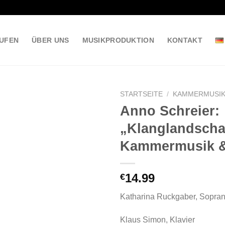
UFEN
ÜBER UNS
MUSIKPRODUKTION
KONTAKT
STARTSEITE
/
KAMMERMUSI
Anno Schreier:
„Klanglandscha
Kammermusik &
14.99
€
Katharina Ruckgaber, Sopra
Klaus Simon, Klavier