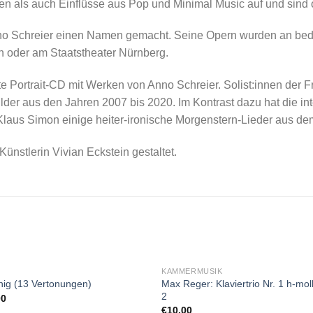
en als auch Einflüsse aus Pop und Minimal Music auf und sind of
nno Schreier einen Namen gemacht. Seine Opern wurden an bed
n oder am Staatstheater Nürnberg.
e Portrait-CD mit Werken von Anno Schreier. Solist:innen der Fre
er aus den Jahren 2007 bis 2020. Im Kontrast dazu hat die int
us Simon einige heiter-ironische Morgenstern-Lieder aus dem
ünstlerin Vivian Eckstein gestaltet.
KAMMERMUSIK
Max Reger: Klaviertrio Nr. 1 h-moll
nig (13 Vertonungen)
2
00
€
10.00