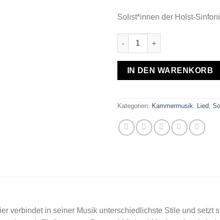
Solist*innen der Holst-Sinfoni
Anno Schreier: "Klanglandsch
IN DEN WARENKORB
Kategorien:
Kammermusik
,
Lied
,
So
 verbindet in seiner Musik unterschiedlichste Stile und setzt s